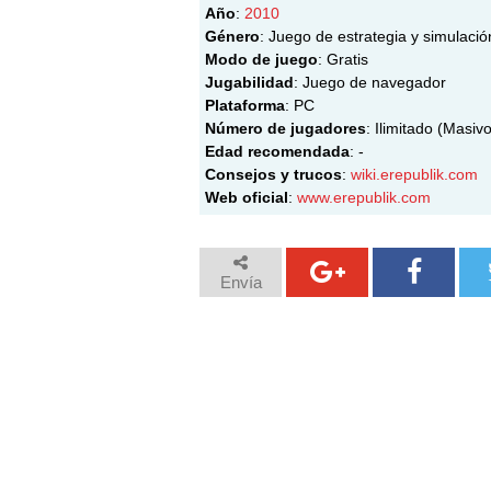
Año
:
2010
Género
: Juego de estrategia y simulació
Modo de juego
: Gratis
Jugabilidad
: Juego de navegador
Plataforma
: PC
Número de jugadores
: Ilimitado (Masivo
Edad recomendada
: -
Consejos y trucos
:
wiki.erepublik.com
Web oficial
:
www.erepublik.com
Envía