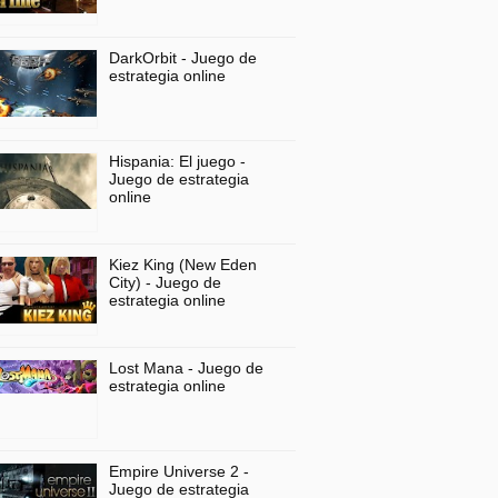
DarkOrbit - Juego de
estrategia online
Hispania: El juego -
Juego de estrategia
online
Kiez King (New Eden
City) - Juego de
estrategia online
Lost Mana - Juego de
estrategia online
Empire Universe 2 -
Juego de estrategia