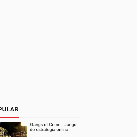
PULAR
Gangs of Crime - Juego
de estrategia online