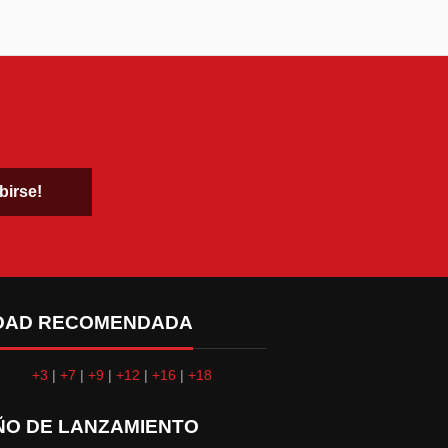
DAD RECOMENDADA
+3
|
+7
|
+9
|
+12
|
+16
|
+18
ÑO DE LANZAMIENTO