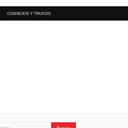
CONSEJOS Y TRUCOS