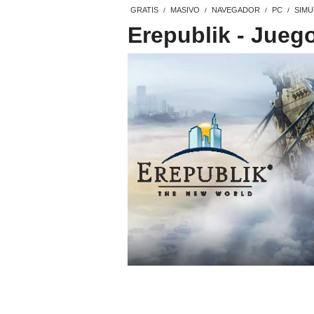
GRATIS
MASIVO
NAVEGADOR
PC
SIMU
/
/
/
/
Erepublik - Juego