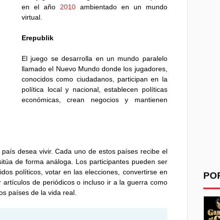
en el año
2010
ambientado en un mundo
virtual.
Erepublik
El juego se desarrolla en un mundo paralelo
llamado el Nuevo Mundo donde los jugadores,
conocidos como ciudadanos, participan en la
política local y nacional, establecen políticas
económicas, crean negocios y mantienen
 país desea vivir. Cada uno de estos países recibe el
itúa de forma análoga. Los participantes pueden ser
os políticos, votar en las elecciones, convertirse en
PO
ir artículos de periódicos o incluso ir a la guerra como
os países de la vida real.