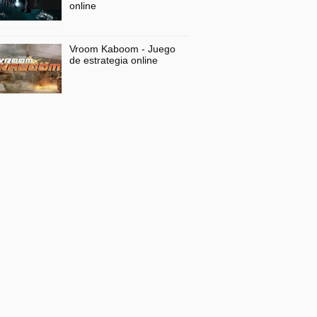
online
Vroom Kaboom - Juego
de estrategia online