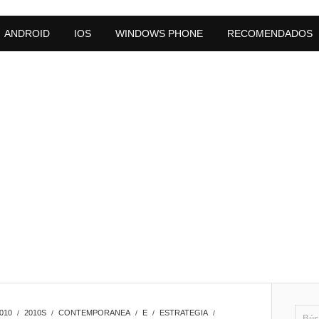
ANDROID
IOS
WINDOWS PHONE
RECOMENDADOS
010
2010S
CONTEMPORANEA
E
ESTRATEGIA
/
/
/
/
/