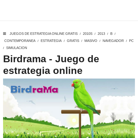
JUEGOS DE ESTRATEGIA ONLINE GRATIS
2010S
2013
B
/
/
/
/
CONTEMPORANEA
ESTRATEGIA
GRATIS
MASIVO
NAVEGADOR
PC
/
/
/
/
/
SIMULACION
/
Birdrama - Juego de
estrategia online