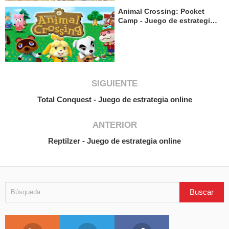
Animal Crossing: Pocket
Camp - Juego de estrategia
online
SIGUIENTE
Total Conquest - Juego de estrategia online
ANTERIOR
Reptilzer - Juego de estrategia online