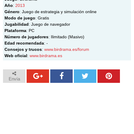
Año
:
2013
Género
: Juego de estrategia y simulación online
Modo de juego
: Gratis
Jugabilidad
: Juego de navegador
Plataforma
: PC
Número de jugadores
: Ilimitado (Masivo)
Edad recomendada
: -
Consejos y trucos
:
www.birdrama.es/forum
Web oficial
:
www.birdrama.es
Envía