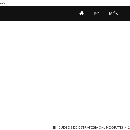
-->
PC
MÓVIL
JUEGOS DE ESTRATEGIA ONLINE GRATIS
2
/