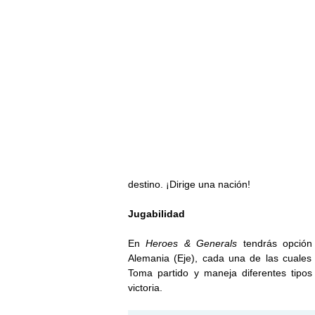
destino. ¡Dirige una nación!
Jugabilidad
En
Heroes & Generals
tendrás opción 
Alemania (Eje), cada una de las cuales 
Toma partido y maneja diferentes tipos
victoria.