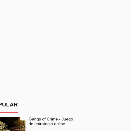
PULAR
Gangs of Crime - Juego
de estrategia online