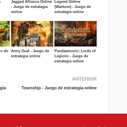
s
Jagged Alliance Online
Legend Online
- Juego de estrategia
(Wartune) - Juego de
online
estrategia online
go de
Army Duel - Juego de
Pandaemonic: Lords of
estrategia online
Legions - Juego de
estrategia online
ANTERIOR
gia
Township - Juego de estrategia online